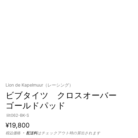
Lion de Kapelmuur（レーシング）
ビブタイツ クロスオーバー
ゴールドパッド
lilt062-BK-S
通
¥19,800
常
税込価格
配送料
はチェックアウト時の算出されます