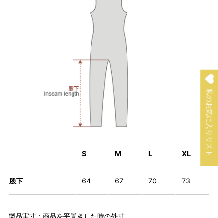
私のお気に入りリスト
S
M
L
XL
股下
64
67
70
73
製品実寸：商品を平置きした時の外寸