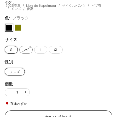
タグ：
価
2025春夏
Lion de Kapelmuur
サイクルパンツ
ビブ有
メンズ
春夏
格
色:
ブラック
サイズ
S
M
L
XL
性別
メンズ
個数
−
+
在庫わずか
カートに追加する