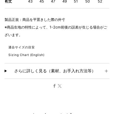
裄丈
43
45
47
49
51
50
52
製品正規：商品を平置きした際の外寸
※
商品生地の特性によって、1-2cm前後の誤差が生じる場合がご
ざいます。
適合サイズの目安
Sizing Chart (English)
さらに詳しく見る（素材、お手入れ方法等）
Facebook
X