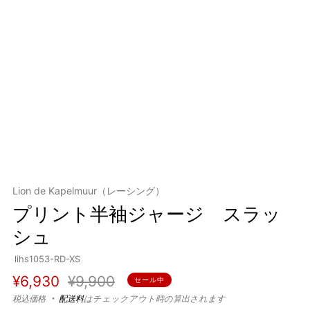
Lion de Kapelmuur（レーシング）
プリント半袖ジャージ スラッ
シュ
lihs1053-RD-XS
通
セ
¥6,930
¥9,900
セール中
常
ー
税込価格
配送料
はチェックアウト時の算出されます