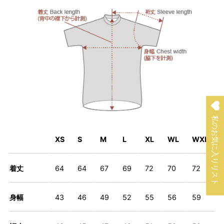
私のお気に入りリスト
XS
S
M
L
XL
WL
WXL
着丈
64
64
67
69
72
70
72
身幅
43
46
49
52
55
56
59