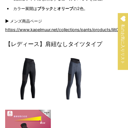
カラー展開は
ブラック
と
オリーブ
の2色。
▶︎ メンズ商品ページ
私のお気に入りリスト
https://www.kapelmuur.net/collections/pants/products/lilt062
【レディース】肩紐なしタイツタイプ