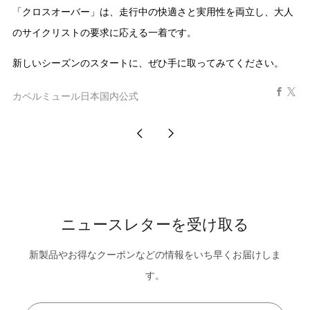
「クロスオーバー」は、走行中の快適さと実用性を両立し、大人
のサイクリストの要求に応える一着です。
新しいシーズンのスタートに、ぜひ手に取ってみてください。
Face
X
カペルミュール日本国内公式
直
古
近
い
の
投
投
ニュースレターを受け取る
稿
稿
新製品やお得なクーポンなどの情報をいち早くお届けしま
す。
Email