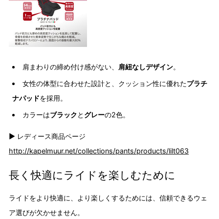
肩まわりの締め付け感がない、
肩紐なしデザイン
。
女性の体型に合わせた設計と、クッション性に優れた
プラチ
ナパッド
を採用。
カラーは
ブラック
と
グレー
の2色。
▶︎ レディース商品ページ
http://kapelmuur.net/collections/pants/products/lilt063
長く快適にライドを楽しむために
ライドをより快適に、より楽しくするためには、信頼できるウェ
ア選びが欠かせません。