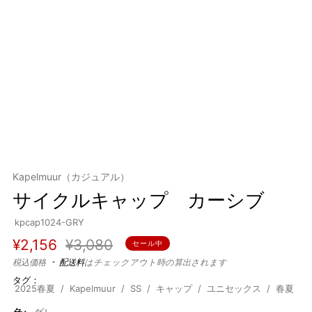
Kapelmuur（カジュアル）
サイクルキャップ カーシブ
kpcap1024-GRY
通
セ
¥2,156
¥3,080
セール中
常
ー
税込価格
配送料
はチェックアウト時の算出されます
タグ：
価
ル
2025春夏
Kapelmuur
SS
キャップ
ユニセックス
春夏
格
価