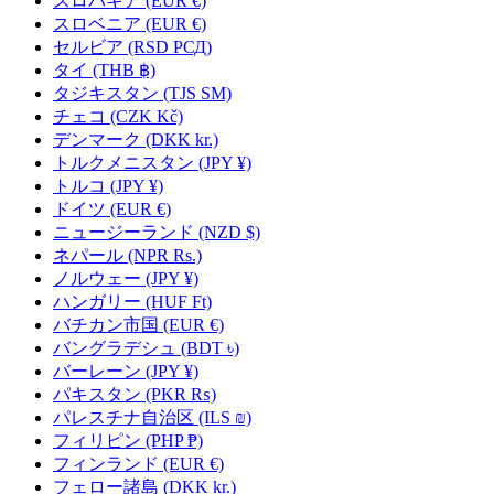
スロバキア
(EUR €)
スロベニア
(EUR €)
セルビア
(RSD РСД)
タイ
(THB ฿)
タジキスタン
(TJS ЅМ)
チェコ
(CZK Kč)
デンマーク
(DKK kr.)
トルクメニスタン
(JPY ¥)
トルコ
(JPY ¥)
ドイツ
(EUR €)
ニュージーランド
(NZD $)
ネパール
(NPR Rs.)
ノルウェー
(JPY ¥)
ハンガリー
(HUF Ft)
バチカン市国
(EUR €)
バングラデシュ
(BDT ৳)
バーレーン
(JPY ¥)
パキスタン
(PKR ₨)
パレスチナ自治区
(ILS ₪)
フィリピン
(PHP ₱)
フィンランド
(EUR €)
フェロー諸島
(DKK kr.)