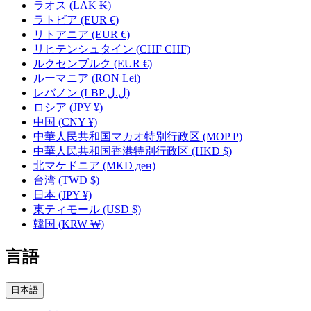
ラオス
(LAK ₭)
ラトビア
(EUR €)
リトアニア
(EUR €)
リヒテンシュタイン
(CHF CHF)
ルクセンブルク
(EUR €)
ルーマニア
(RON Lei)
レバノン
(LBP ل.ل)
ロシア
(JPY ¥)
中国
(CNY ¥)
中華人民共和国マカオ特別行政区
(MOP P)
中華人民共和国香港特別行政区
(HKD $)
北マケドニア
(MKD ден)
台湾
(TWD $)
日本
(JPY ¥)
東ティモール
(USD $)
韓国
(KRW ₩)
言語
日本語