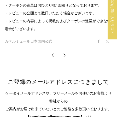
私のお気に入りリスト
・クーポンの進呈はおひとり様1回限りとなっております。
・レビューの公開まで数日いただく場合がございます。
・レビューの内容によって掲載およびクーポンの進呈ができない
場合がございます。
カペルミュール日本国内公式
Facebook
X
直
古
近
い
の
投
ご登録のメールアドレスにつきまして
投
稿
ケータイメールアドレスや、フリーメールをお使いのお客様より
稿
弊社からの
ご案内がお届け出来ていないとのご連絡を多数頂いております。
【
kapelmuur@wave-one.com
】
より