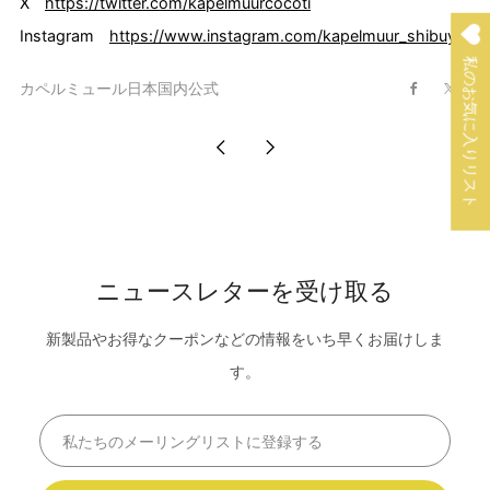
X
https://twitter.com/kapelmuurcocoti
Instagram
https://www.instagram.com/kapelmuur_shibuya/
私のお気に入りリスト
カペルミュール日本国内公式
Facebook
X
直
古
近
い
の
投
投
ニュースレターを受け取る
稿
稿
新製品やお得なクーポンなどの情報をいち早くお届けしま
す。
Email